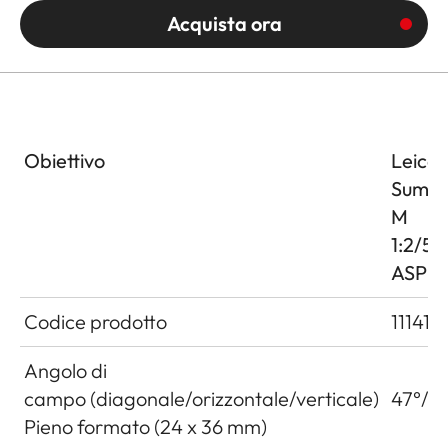
Acquista ora
Obiettivo
Leica
Summi
M
1:2/5
ASPH.
Codice prodotto
11141
Angolo di
campo (diagonale/orizzontale/verticale)
47°/4
Pieno formato (24 x 36 mm)