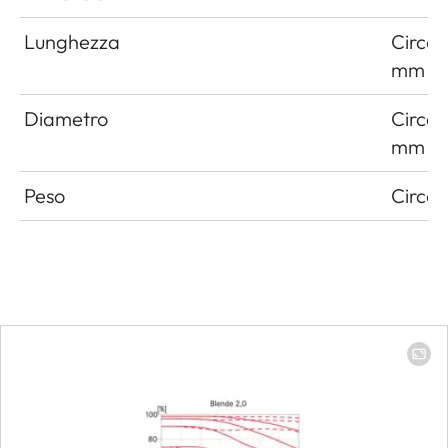
Lunghezza
Circa 
mm
Diametro
Circa 
mm
Peso
Circa 