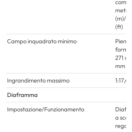
combi
metri
(m)/pi
(ft)
Campo inquadrato minimo
Pieno
forma
271 x 
mm
Ingrandimento massimo
1:17,4
Diaframma
Impostazione/Funzionamento
Diaf
a scat
regola