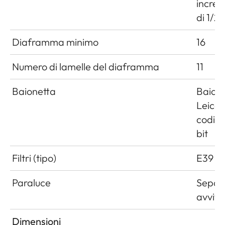
increm
di 1/2
Diaframma minimo
16
Numero di lamelle del diaframma
11
Baionetta
Baion
Leica
codifi
bit
Filtri (tipo)
E39
Paraluce
Separ
avvita
Dimensioni