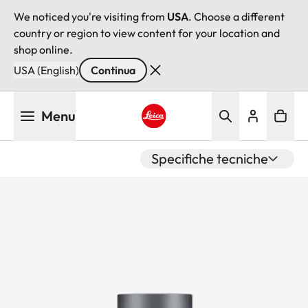
We noticed you're visiting from
USA
. Choose a different
country or region to view content for your location and
shop online.
USA (English)
Continua
Salta
Menu
al
contenuto
Leica logo - Home
principale
Specifiche tecniche