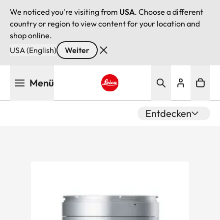
We noticed you're visiting from
USA
. Choose a different
country or region to view content for your location and
shop online.
USA (English)
Weiter
Direkt
Menü
zum
Inhalt
Leica logo - Home
Entdecken