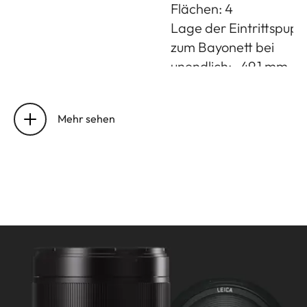
Flächen: 4
Lage der Eintrittspupil
zum Bayonett bei
unendlich: -49,1 mm
Entfernungseinstellung
Einstellung/Funktionsw
Elektronisch gesteuert
Mehr sehen
Betriebsart über Kam
Menü wählbar:
Automatisch (AF) oder
manuell (M), bei AF
jederzeit manuelle
Übersteuerung mit
Einstellring möglich
Arbeitsbereich: 0,4 m b
unendlich