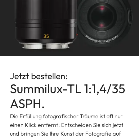
Kleinstes
Objektfeld/größter
Abbildungsmaßstab: 
x147 mm/1:9,4
Blende
Einstellung/Funktionsw
Elektronisch gesteuert,
Einstellung über Dreh
der Kamera, auch Dritt
Jetzt bestellen:
Werte einstellbar
Summilux-TL 1:1,4/35
Kleinster Wert: 16
ASPH.
Bajonett
Leica L-Bajonett
Die Erfüllung fotografischer Träume ist oft nur
Filterfassung/
Innengewinde für E 60
einen Klick entfernt: Entscheiden Sie sich jetzt
Gegenlichtblende
Filter, Filterfassung rot
und bringen Sie Ihre Kunst der Fotografie auf
nicht,