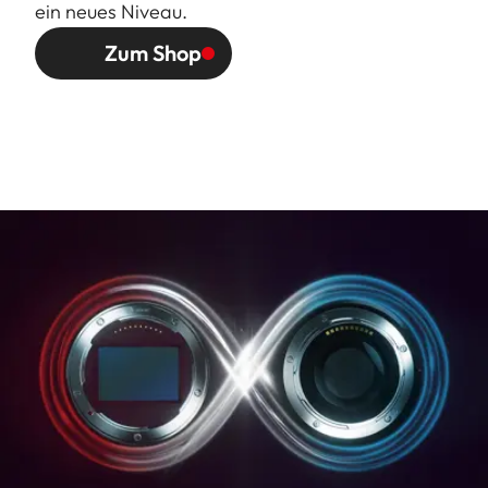
ein neues Niveau.
Außenbajonett für
Gegenlichtblende (im
Zum Shop
Lieferumfang)
Oberflächenausführung
Schwarz/silbern eloxie
Abmessungen und
Länge bis Bajonettauf
Gewicht (ohne/mit
77/123 mm
Gegenlichtblende)
Größter Durchmesser: 
70/81 mm
Gewicht: 428/498 g