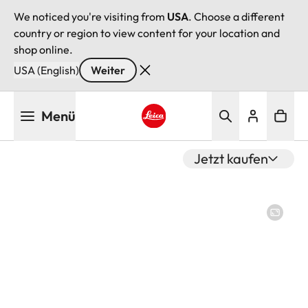
We noticed you're visiting from
USA
. Choose a different
country or region to view content for your location and
shop online.
USA (English)
Weiter
Direkt
Menü
zum
Inhalt
Leica logo - Home
Jetzt kaufen