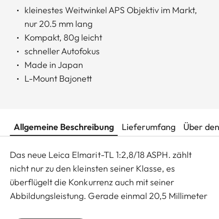
kleinestes Weitwinkel APS Objektiv im Markt,
nur 20.5 mm lang
Kompakt, 80g leicht
schneller Autofokus
Made in Japan
L-Mount Bajonett
Allgemeine Beschreibung
Lieferumfang
Über den
Das neue Leica Elmarit-TL 1:2,8/18 ASPH. zählt
nicht nur zu den kleinsten seiner Klasse, es
überflügelt die Konkurrenz auch mit seiner
Abbildungsleistung. Gerade einmal 20,5 Millimeter
lang, nicht mehr als 80 Gramm schwer und