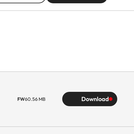
Download
FW
60.56 MB