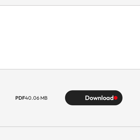
Download
PDF
40.06 MB