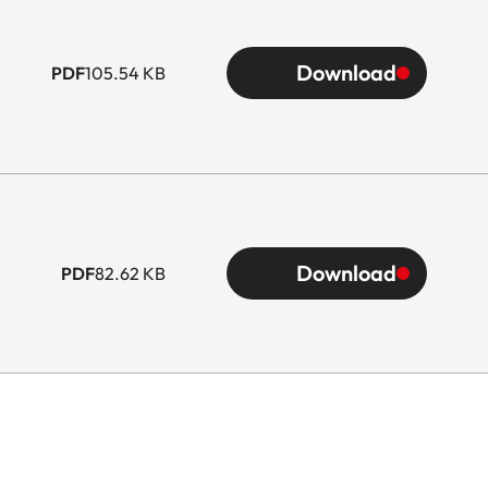
Download
PDF
105.54 KB
Download
PDF
82.62 KB