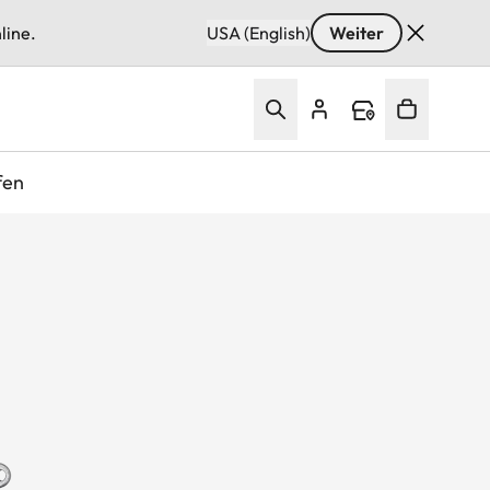
line.
USA (English)
Weiter
fen