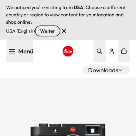
We noticed you're visiting from
USA
. Choose a different
country or region to view content for your location and
shop online.
USA (English)
Weiter
Direkt
Menü
zum
Inhalt
Leica logo - Home
Downloads