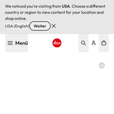
We noticed you're visiting from
USA
. Choose a different
country or region to view content for your location and
shop online.
USA (English)
Weiter
Direkt
Menü
zum
Inhalt
Leica logo - Home