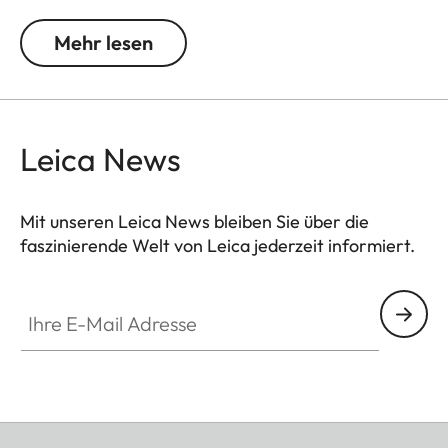
Um den Leicavit M zu benutzen, klappen Sie den
Mehr lesen
Aufzugshebel aus, ziehen ihn bis zum Anschlag,
lassen ihn zurückfedern und lösen dann aus.
Der Leicavit M ist kompatibel mit den Leica M-A,
Leica News
MP, M6, M7, M6 TTL, M4-P und M4-2.
Mit unseren Leica News bleiben Sie über die
faszinierende Welt von Leica jederzeit informiert.
Ihre E-Mail Adresse