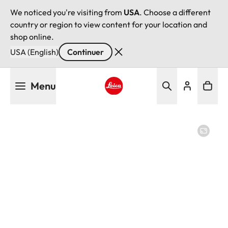
We noticed you're visiting from
USA
. Choose a different
country or region to view content for your location and
shop online.
USA (English)
Continuer
Aller
Menu
au
contenu
Leica logo - Home
principal