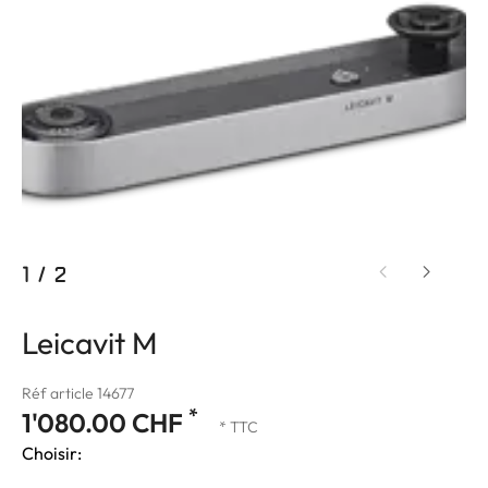
1
/
2
Leicavit M
Réf article 14677
*
1'080.00 CHF
* TTC
Choisir: