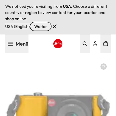
We noticed you're visiting from
USA
. Choose a different
country or region to view content for your location and
shop online.
USA (English)
Weiter
Direkt
Menü
zum
Inhalt
Leica logo - Home