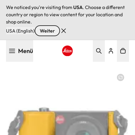
We noticed you're visiting from
USA
. Choose a different
country or region to view content for your location and
shop online.
USA (English)
Weiter
Direkt
Menü
zum
Inhalt
Leica logo - Home