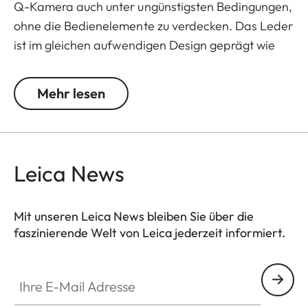
Q-Kamera auch unter ungünstigsten Bedingungen,
ohne die Bedienelemente zu verdecken. Das Leder
ist im gleichen aufwendigen Design geprägt wie
die Oberfläche der Kamera und bietet
zusätzlichen Halt beim Fotografieren.
Mehr lesen
Praktisch: die Klappe mit integriertem Fach für
eine zusätzliche SD-Speicherkarte. Ein
Magnetverschluss ermöglicht den schnellen Zugriff
Leica News
auf die SD-Karte, sowie auf den Akku der Kamera.
Immer griffbereit, ohne den Protektor von der
Kamera entfernen zu müssen.
Mit unseren Leica News bleiben Sie über die
faszinierende Welt von Leica jederzeit informiert.
Ihre E-Mail Adresse