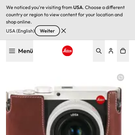
We noticed you're visiting from
USA
. Choose a different
country or region to view content for your location and
shop online.
USA (English)
Weiter
Direkt
Menü
zum
Inhalt
Leica logo - Home