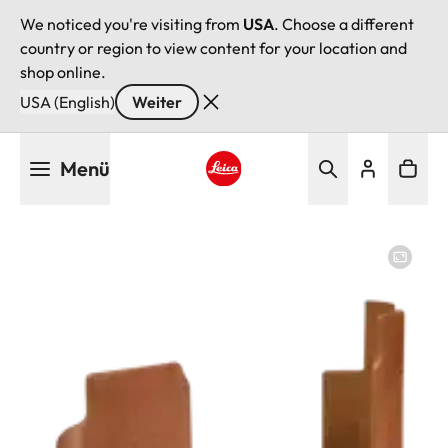
We noticed you're visiting from
USA
. Choose a different
country or region to view content for your location and
shop online.
USA (English)
Weiter
Direkt
Menü
zum
Inhalt
Leica logo - Home