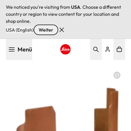
We noticed you're visiting from
USA
. Choose a different
country or region to view content for your location and
shop online.
USA (English)
Weiter
Direkt
Menü
zum
Inhalt
Leica logo - Home