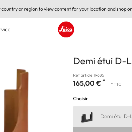
t country or region to view content for your location and shop on
rvice
Leica logo - Home
Demi étui D-Lu
Réf article 19685
*
165,00 €
* TTC
Choisir
Demi étui D-L