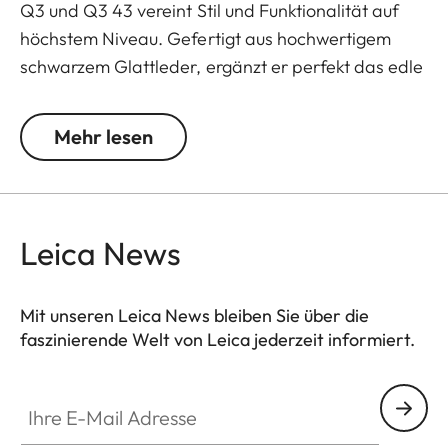
Q3 und Q3 43 vereint Stil und Funktionalität auf
höchstem Niveau. Gefertigt aus hochwertigem
schwarzem Glattleder, ergänzt er perfekt das edle
Design der Q3 Kameras und bietet gleichzeitig
optimalen Schutz. Der integrierte Handgriff sorgt
Mehr lesen
für einen ergonomischen und sicheren Halt,
besonders bei längeren Fotosessions.
Der Protektor überzeugt zudem mit einem Arca-
Leica News
Swiss-kompatiblen Boden, der das schnelle und
unkomplizierte Anbringen an kompatible Stative
ermöglicht. Dank einer Aussparung im Boden
Mit unseren Leica News bleiben Sie über die
faszinierende Welt von Leica jederzeit informiert.
bleibt der Akku jederzeit leicht zugänglich, sodass
die Kamera auch unterwegs jederzeit einsatzbereit
Ihre E-Mail Adresse
ist.