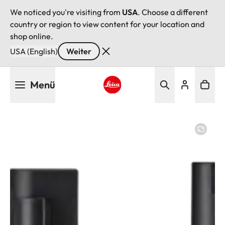
We noticed you're visiting from
USA
. Choose a different
country or region to view content for your location and
shop online.
USA (English)
Weiter
Direkt
Menü
zum
Inhalt
Leica logo - Home