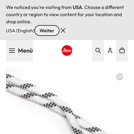
We noticed you're visiting from
USA
. Choose a different
country or region to view content for your location and
shop online.
USA (English)
Weiter
Direkt
Menü
zum
Inhalt
Leica logo - Home