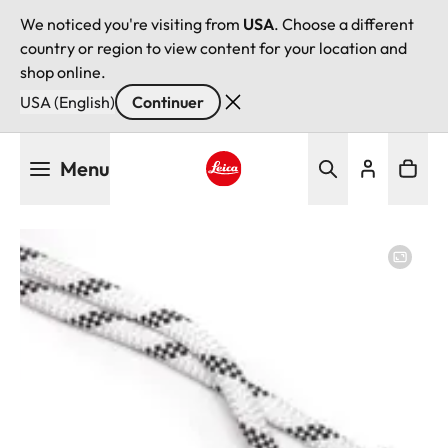
We noticed you're visiting from
USA
. Choose a different
country or region to view content for your location and
shop online.
USA (English)
Continuer
Aller
Menu
au
contenu
Leica logo - Home
principal