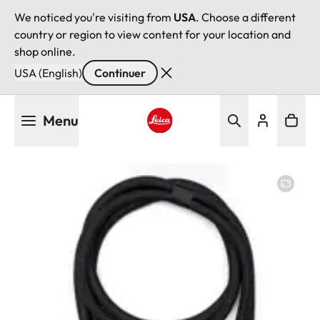
We noticed you're visiting from
USA
. Choose a different
country or region to view content for your location and
shop online.
USA (English)
Continuer
Aller
Menu
au
contenu
Leica logo - Home
principal