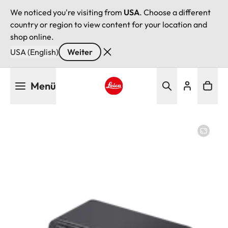
We noticed you're visiting from
USA
. Choose a different
country or region to view content for your location and
shop online.
USA (English)
Weiter
Direkt
Menü
zum
Inhalt
Leica logo - Home