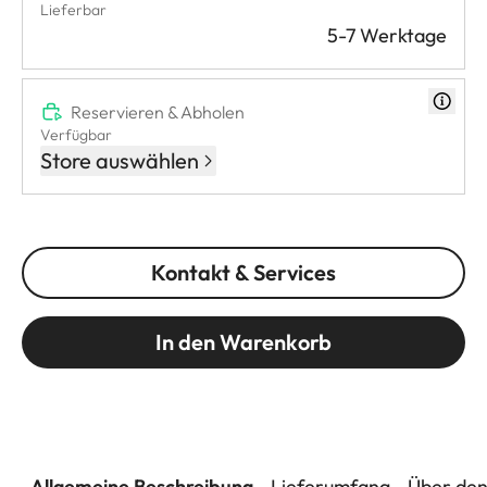
Lieferbar
5-7 Werktage
Reservieren & Abholen
Verfügbar
Store auswählen
Kontakt & Services
In den Warenkorb
Allgemeine Beschreibung
Lieferumfang
Über den