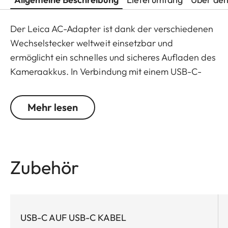
Der Leica AC-Adapter ist dank der verschiedenen
Wechselstecker weltweit einsetzbar und
ermöglicht ein schnelles und sicheres Aufladen des
Kameraakkus. In Verbindung mit einem USB-C-
auf-USB-C-Kabel ermöglicht das kompakte
Netzteil zudem das direkte Aufladen des Akkus in
Mehr lesen
der Kamera. Durch den USB-C-Ausgang ist der
AC-Adapter zudem für viele weitere Endgeräte
nutzbar.
Zubehör
Input:
110 -240 V AC 50 /60 Hz 0.70 A
Output:
USB-C AUF USB-C KABEL
5.0 V DC 3.0 A 15.0 W