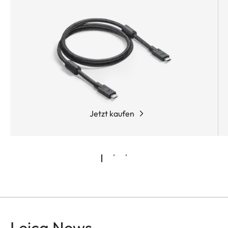
9.0 V DC 3.0 A 27.0 W
Jetzt kaufen
Leica News