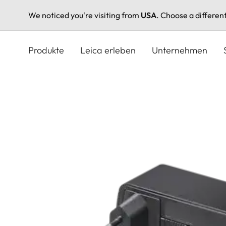
We noticed you're visiting from
USA
. Choose a differen
Direkt
zum
Produkte
Leica erleben
Unternehmen
Inhalt