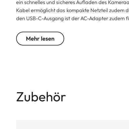
ein schnelles und sicheres Aufladen des Kamera
Kabel ermöglicht das kompakte Netzteil zudem d
den USB-C-Ausgang ist der AC-Adapter zudem für
Input:
Mehr lesen
110 -240 V AC 50 /60 Hz 0.70 A
Output:
5.0 V DC 3.0 A 15.0 W
9.0 V DC 3.0 A 27.0 W
Zubehör