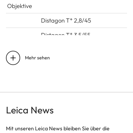
Objektive
Distagon T* 2,8/45
Distagon T* 3,5/55
Planar T* 2/80
Mehr sehen
APO-Makro-Planar T* 4/12
Sonnar T* 2,8/140
Sonnar T* 4/210
Leica News
Tele-APO-Tessar T* 4/350
Vario-Sonnar T* 4,5/45-90
Mit unseren Leica News bleiben Sie über die