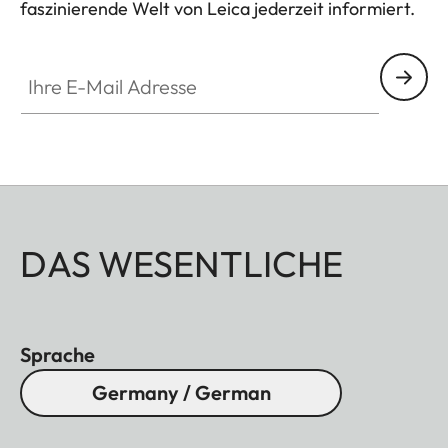
faszinierende Welt von Leica jederzeit informiert.
Mutar 1,4x T*
Nicht
Ihre E-Mail Adresse
kompatible
Contax
Automatik-Balgengerät
645
Objektive
Hinweise
DAS WESENTLICHE
Das Apo-Makro-Planar T*
4,0/120mm erlaubt keine
automatische Scharfeinstellung.
Sprache
Bei der Verwendung der
Germany / German
Zwischenringe kann die
automatisch eingestellte, bzw.