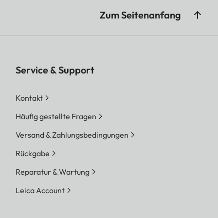
durch das entsprechende Signal
Zum Seitenanfang
als scharf
angezeigte Schärfe-Ebene
geringfügig von der im Messfeld
Service & Support
anvisierten Ebene abweichen.
Kontakt
Häufig gestellte Fragen
Versand & Zahlungsbedingungen
Rückgabe
Reparatur & Wartung
Leica Account