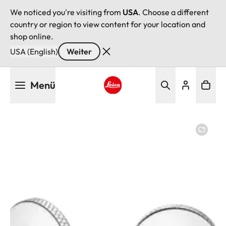
We noticed you're visiting from
USA
. Choose a different
country or region to view content for your location and
shop online.
USA (English)
Weiter
Direkt
Menü
zum
Inhalt
Leica logo - Home