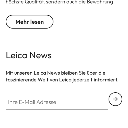
höchste Qualität, sondern auch die Bewahrung
traditioneller Fertigungstechniken, die in jedem
Detail dieses Produktes zu sehen sind.
Mehr lesen
Gefertigt aus 925er Sterling Silber, rhodiniert und
matt poliert. Die Manschettenknöpfe verfügen
über eine schwarze Logo-Gravur mit Kaltemaille,
Leica News
die sowohl Eleganz als auch Langlebigkeit
ausstrahlt.
Mit unseren Leica News bleiben Sie über die
Erhältlich ab Mai 2025.
faszinierende Welt von Leica jederzeit informiert.
Ihre E-Mail Adresse