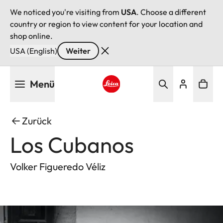
We noticed you're visiting from
USA
. Choose a different
country or region to view content for your location and
shop online.
USA (English)
Weiter
Direkt
Menü
zum
Inhalt
Leica logo - Home
Zurück
Los Cubanos
Volker Figueredo Véliz