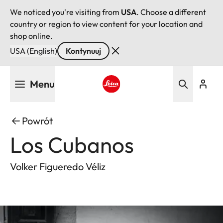
We noticed you're visiting from
USA
. Choose a different
country or region to view content for your location and
shop online.
USA (English)
Kontynuuj
Przejdź
Menu
do
treści
Leica logo - Home
Powrót
Los Cubanos
Volker Figueredo Véliz