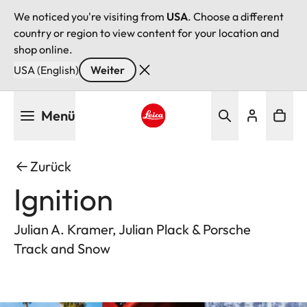
We noticed you're visiting from
USA
. Choose a different
country or region to view content for your location and
shop online.
USA (English)
Weiter
Direkt
Menü
zum
Inhalt
Leica logo - Home
Zurück
Ignition
Julian A. Kramer, Julian Plack & Porsche
Track and Snow