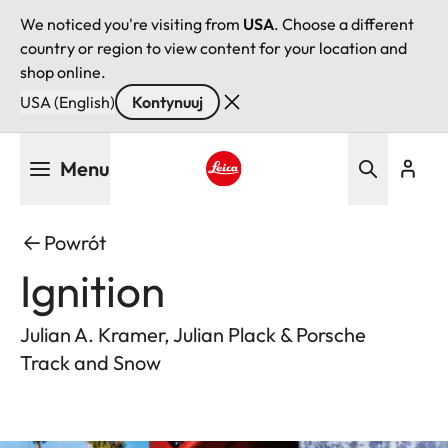
We noticed you're visiting from
USA
. Choose a different
country or region to view content for your location and
shop online.
USA (English)
Kontynuuj
Przejdź
Menu
do
treści
Leica logo - Home
Powrót
Ignition
Julian A. Kramer, Julian Plack & Porsche
Track and Snow