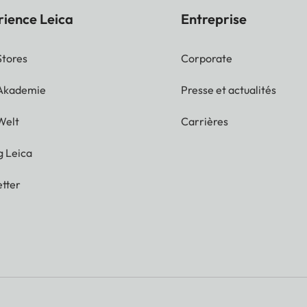
rience Leica
Entreprise
Stores
Corporate
 Akademie
Presse et actualités
Welt
Carrières
g Leica
tter