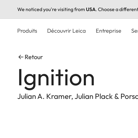
We noticed you're visiting from
USA
. Choose a differen
Aller
au
Produits
Découvrir Leica
Entreprise
Se
contenu
principal
Retour
Ignition
Julian A. Kramer, Julian Plack & Por