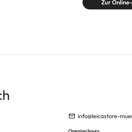
Zur Online
ch
info@leicastore-mu
Opening hours