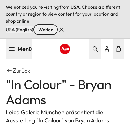
We noticed you're visiting from
USA
. Choose a different
country or region to view content for your location and
shop online.
USA (English)
Weiter
Direkt
Menü
zum
Inhalt
Leica logo - Home
Zurück
"In Colour" - Bryan
Adams
Leica Galerie München präsentiert die
Ausstellung "In Colour" von Bryan Adams