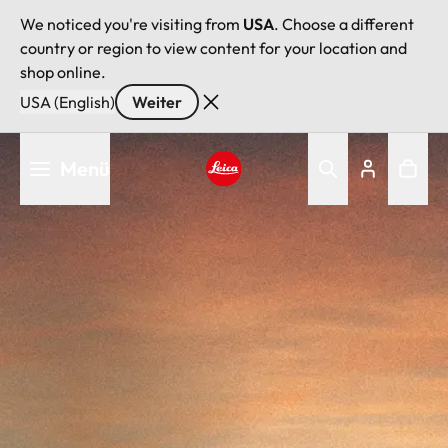
We noticed you're visiting from
USA
. Choose a different
country or region to view content for your location and
shop online.
USA (English)
Weiter
Direkt
Menü
zum
Inhalt
Leica logo - Home