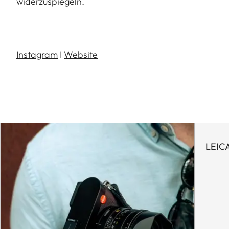
widerzuspiegeln.
Instagram
I
Website
LEIC