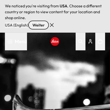
We noticed you're visiting from
USA
. Choose a different
country or region to view content for your location and
shop online.
USA (English)
Weiter
Direkt
Menü
zum
Inhalt
Leica logo - Home