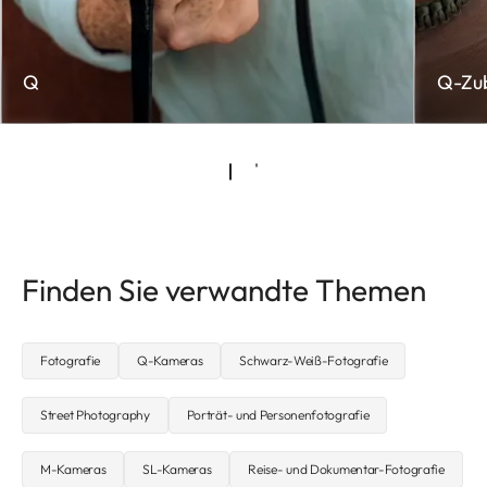
Q
Q-Zu
Finden Sie verwandte Themen
Fotografie
Q-Kameras
Schwarz-Weiß-Fotografie
Street Photography
Porträt- und Personenfotografie
M-Kameras
SL-Kameras
Reise- und Dokumentar-Fotografie