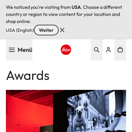
We noticed you're visiting from
USA
. Choose a different
country or region to view content for your location and
shop online.
USA (English)
Weiter
Direkt
Menü
zum
Inhalt
Leica logo - Home
Awards