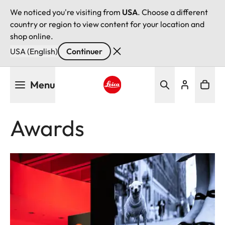
We noticed you're visiting from
USA
. Choose a different
country or region to view content for your location and
shop online.
USA (English)
Continuer
Aller
Menu
au
contenu
Leica logo - Home
principal
Awards