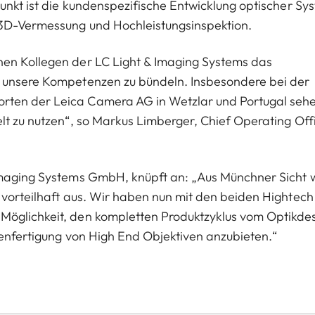
punkt ist die kundenspezifische Entwicklung optischer Sy
 3D-Vermessung und Hochleistungsinspektion.
nen Kollegen der LC Light & Imaging Systems das
d unsere Kompetenzen zu bündeln. Insbesondere bei der
rten der Leica Camera AG in Wetzlar und Portugal seh
lt zu nutzen“, so Markus Limberger, Chief Operating Off
Imaging Systems GmbH, knüpft an: „Aus Münchner Sicht w
 vorteilhaft aus. Wir haben nun mit den beiden Hightech
Möglichkeit, den kompletten Produktzyklus vom Optikde
rienfertigung von High End Objektiven anzubieten.“