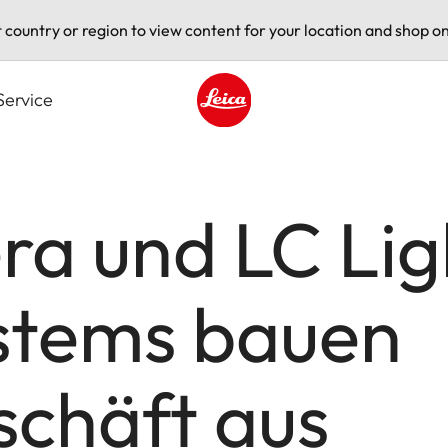
t country or region to view content for your location and shop on
Service
Leica logo - Home
ra und LC Lig
stems bauen
schäft aus