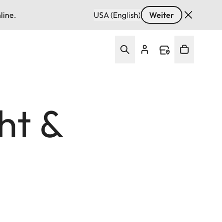
line.
USA (English)
Weiter
ht &