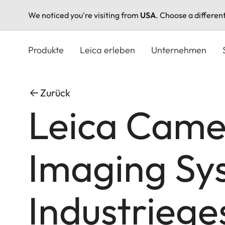
We noticed you're visiting from
USA
. Choose a differen
Direkt
zum
Produkte
Leica erleben
Unternehmen
Inhalt
Zurück
Leica Came
Imaging Sy
Industriege