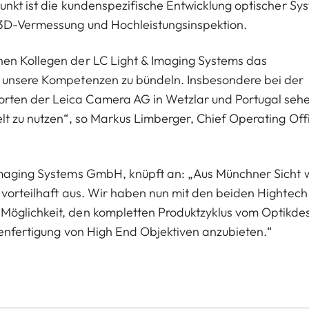
punkt ist die kundenspezifische Entwicklung optischer Sy
 3D-Vermessung und Hochleistungsinspektion.
nen Kollegen der LC Light & Imaging Systems das
d unsere Kompetenzen zu bündeln. Insbesondere bei der
rten der Leica Camera AG in Wetzlar und Portugal seh
lt zu nutzen“, so Markus Limberger, Chief Operating Off
Imaging Systems GmbH, knüpft an: „Aus Münchner Sicht w
 vorteilhaft aus. Wir haben nun mit den beiden Hightech
Möglichkeit, den kompletten Produktzyklus vom Optikde
rienfertigung von High End Objektiven anzubieten.“