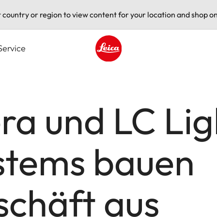
t country or region to view content for your location and shop on
Service
Leica logo - Home
ra und LC Lig
stems bauen
schäft aus