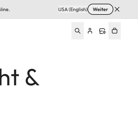
line.
USA (English)
Weiter
ht &