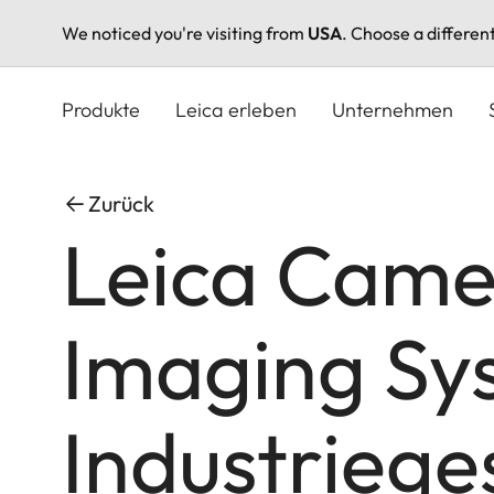
We noticed you're visiting from
USA
. Choose a differen
Direkt
zum
Produkte
Leica erleben
Unternehmen
Inhalt
Zurück
Leica Came
Imaging Sy
Industriege