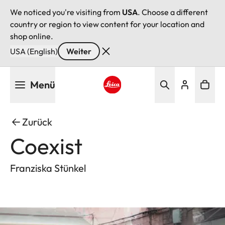
We noticed you're visiting from
USA
. Choose a different
country or region to view content for your location and
shop online.
USA (English)
Weiter
Direkt
Menü
zum
Inhalt
Leica logo - Home
Zurück
Coexist
Franziska Stünkel