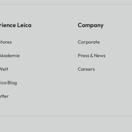
rience Leica
Company
Stores
Corporate
 Akademie
Press & News
Welt
Careers
ica Blog
tter