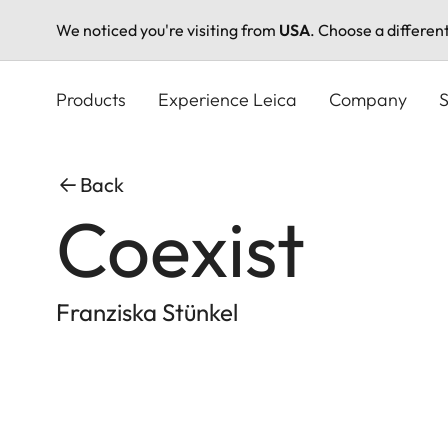
We noticed you're visiting from
USA
. Choose a differen
Skip
to
Products
Experience Leica
Company
S
main
content
Back
Coexist
Franziska Stünkel