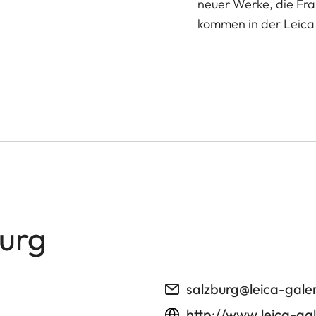
neuer Werke, die Fran
kommen in der Leica 
burg
salzburg@leica-gale
http://www.leica-gal