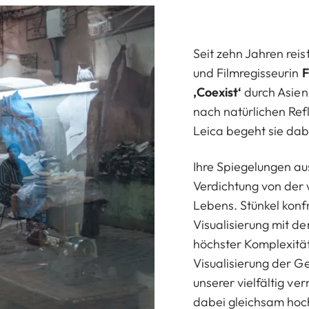
Seit zehn Jahren reis
und Filmregisseurin
F
‚Coexist‘
durch Asien
nach natürlichen Ref
Leica begeht sie dab
Ihre Spiegelungen au
Verdichtung von der
Lebens. Stünkel konfr
Visualisierung mit d
höchster Komplexität
Visualisierung der 
unserer vielfältig ve
dabei gleichsam hoc