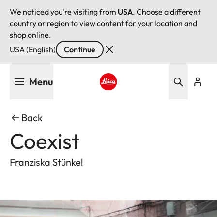
We noticed you're visiting from
USA
. Choose a different
country or region to view content for your location and
shop online.
USA (English)
Continue
Skip
Menu
to
main
Leica logo - Home
content
Back
Coexist
Franziska Stünkel