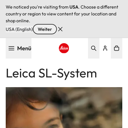
We noticed you're visiting from
USA
. Choose a different
country or region to view content for your location and
shop online.
USA (English)
Weiter
Direkt
Menü
zum
Inhalt
Leica logo - Home
Leica SL-System