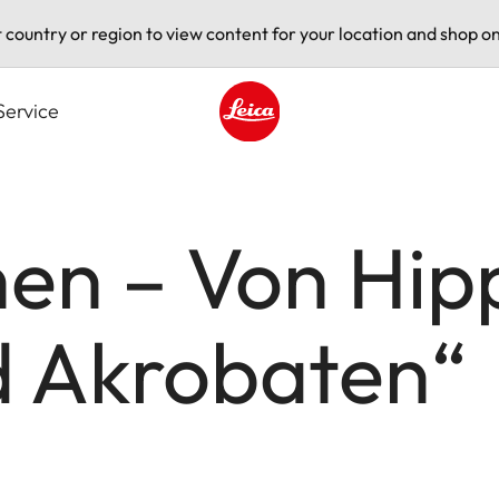
t country or region to view content for your location and shop on
Service
Leica logo - Home
en – Von Hipp
 Akrobaten“