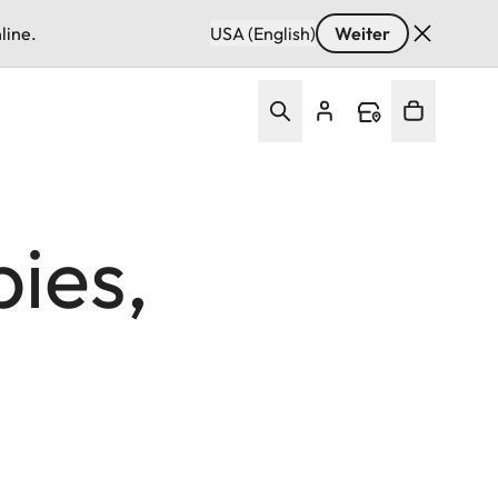
line.
USA (English)
Weiter
ies,