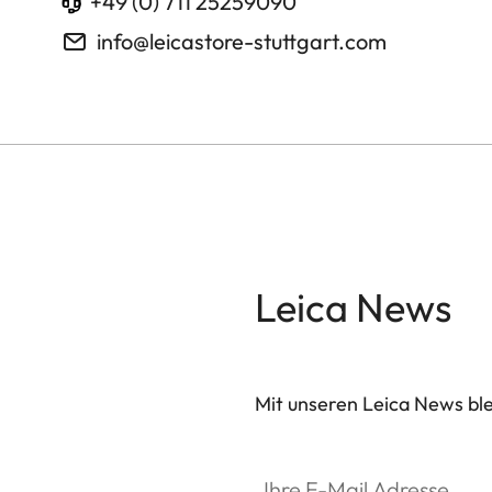
+49 (0) 711 25259090
info@leicastore-stuttgart.com
Leica News
Mit unseren Leica News blei
Ihre E-Mail Adresse