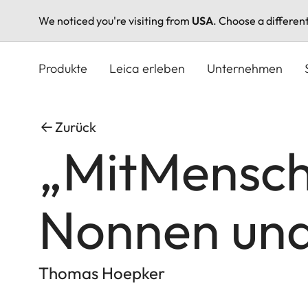
We noticed you're visiting from
USA
. Choose a differen
Direkt
zum
Produkte
Leica erleben
Unternehmen
Inhalt
Zurück
„MitMensch
Nonnen und
Thomas Hoepker