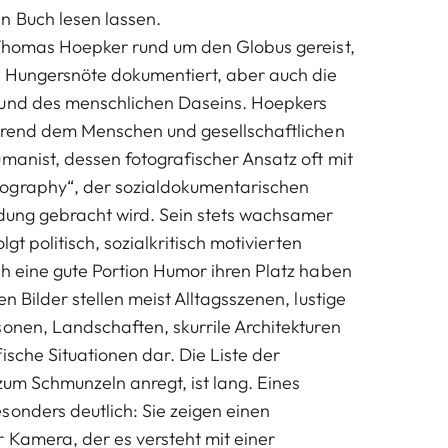
n Buch lesen lassen.
 Thomas Hoepker rund um den Globus gereist,
d Hungersnöte dokumentiert, aber auch die
 und des menschlichen Daseins. Hoepkers
ährend dem Menschen und gesellschaftlichen
umanist, dessen fotografischer Ansatz oft mit
ography“, der sozialdokumentarischen
ndung gebracht wird. Sein stets wachsamer
olgt politisch, sozialkritisch motivierten
ch eine gute Portion Humor ihren Platz haben
en Bilder stellen meist Alltagsszenen, lustige
sonen, Landschaften, skurrile Architekturen
ische Situationen dar. Die Liste der
zum Schmunzeln anregt, ist lang. Eines
sonders deutlich: Sie zeigen einen
r Kamera, der es versteht mit einer