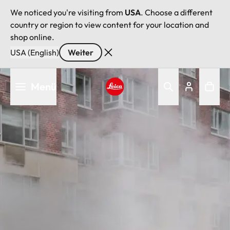
We noticed you're visiting from
USA
. Choose a different
country or region to view content for your location and
shop online.
USA (English)
Weiter
Direkt
Menü
zum
Inhalt
Leica logo - Home