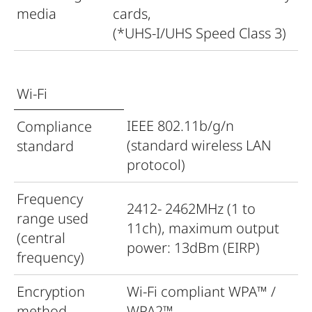
media
cards,
x 1 11/64“
(*UHS-I/UHS Speed Class 3)
Weight
Weight Approx. 25g /
0.05lb
Wi-Fi
IEEE 802.11b/g/n
Compliance
(standard wireless LAN
standard
protocol)
Frequency
2412- 2462MHz (1 to
range used
11ch), maximum output
(central
power: 13dBm (EIRP)
frequency)
Encryption
Wi-Fi compliant WPA™ /
method
WPA2™