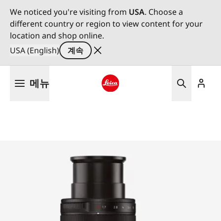
We noticed you're visiting from
USA
. Choose a
different country or region to view content for your
location and shop online.
USA (English)
계속
주
메뉴
요
콘
Leica logo - Home
텐
츠
로
건
너
뛰
기