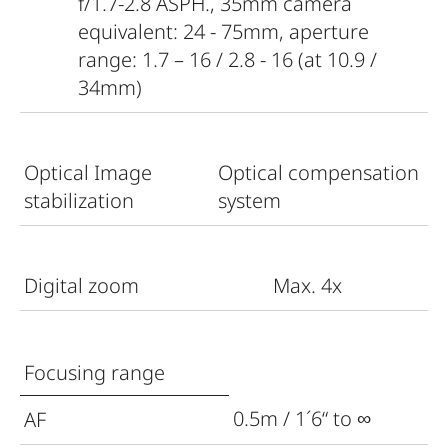
f/1.7-2.8 ASPH., 35mm camera
equivalent: 24 - 75mm, aperture
range: 1.7 – 16 / 2.8 - 16 (at 10.9 /
34mm)
Optical Image
Optical compensation
stabilization
system
Digital zoom
Max. 4x
Focusing range
0.5m / 1´6“ to ∞
AF