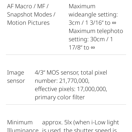
AF Macro / MF /
Maximum
Snapshot Modes /
wideangle setting:
Motion Pictures
3cm / 1 3/16“ to ∞
Maximum telephoto
setting: 30cm / 1
17/8“ to ∞
Image
4/3“ MOS sensor, total pixel
sensor
number: 21,770,000,
effective pixels: 17,000,000,
primary color filter
Minimum
approx. 5lx (when i-Low light
Illuminance
is used, the shutter speed is