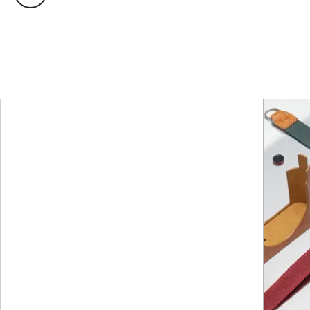
AF
0.5m / 1´6“ to ∞
AF Macro /
MF /
Snapshot
Maximum wideangle setting:
Modes /
3cm / 1 3/16“ to ∞
Motion
Pictures
Maximum telephoto setting:
30cm / 1 17/8“ to ∞
Image sensor
4/3“ MOS sensor, total pixel
number: 21,770,000,
effective pixels: 17,000,000,