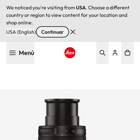
We noticed you're visiting from
USA
. Choose a different
country or region to view content for your location and
shop online.
USA (English)
Continuar
Pasar
Menú
al
contenido
Leica logo - Home
principal