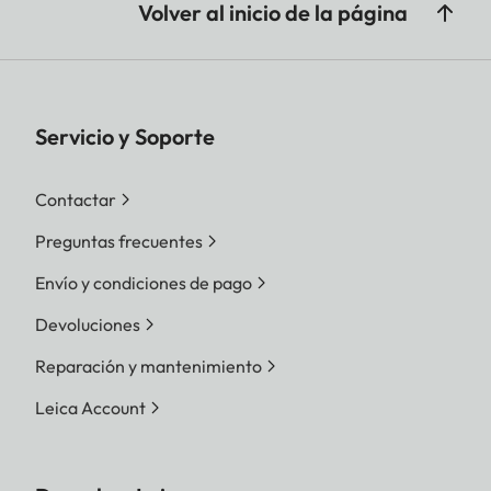
Volver al inicio de la página
29 minutes
– When the resolution for
[Rec Quality] is set to [4K]: 15
minutes
Servicio y Soporte
Series
Contactar
exposure
Preguntas frecuentes
Continuous
Electronic / mechanical
Envío y condiciones de pago
series
shutter: 2fps (L) / 7fps (M) /
Devoluciones
exposure
11fps (H)
frequency
Reparación y mantenimiento
Leica Account
Number of
serially
With RAW files: 32 or more*
recordable