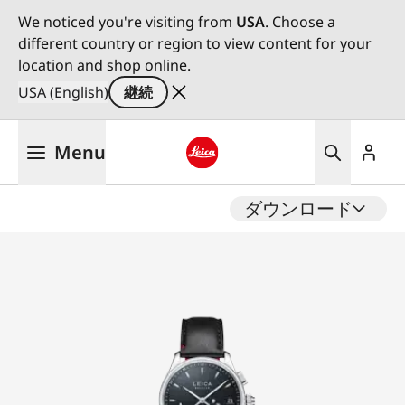
We noticed you're visiting from
USA
. Choose a
different country or region to view content for your
location and shop online.
USA (English)
継続
メ
Menu
イ
ン
Leica logo - Home
コ
ダウンロード
ン
テ
ン
ツ
に
移
動