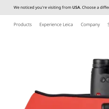
We noticed you're visiting from
USA
. Choose a diff
メ
イ
Products
Experience Leica
Company
ン
コ
ン
テ
ン
ツ
に
移
動