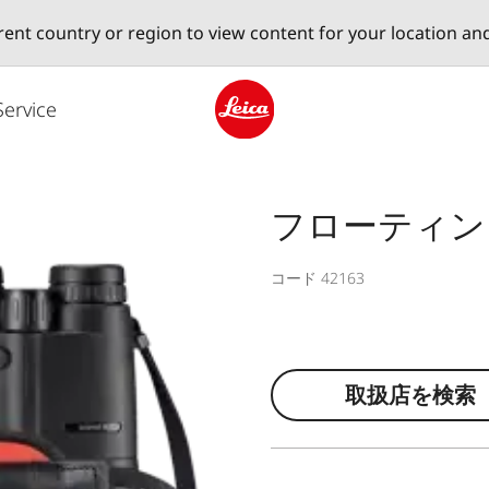
erent country or region to view content for your location an
Service
Leica logo - Home
フローティン
コード 42163
取扱店を検索