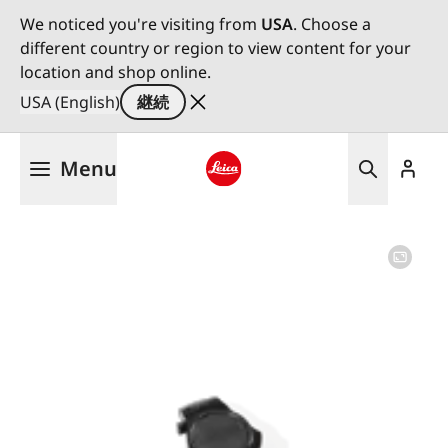
We noticed you're visiting from
USA
. Choose a
different country or region to view content for your
location and shop online.
USA (English)
継続
メ
Menu
イ
ン
Leica logo - Home
コ
ン
テ
ン
ツ
に
移
動