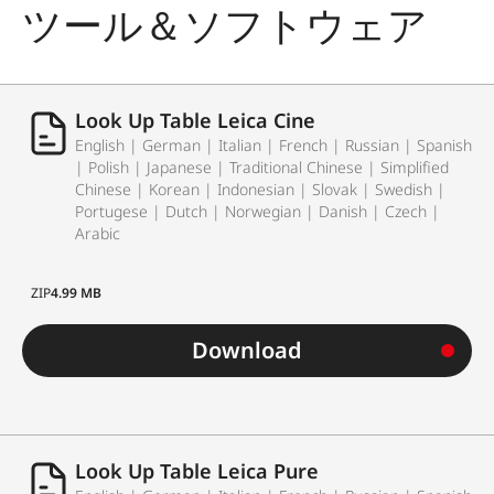
ツール＆ソフトウェア
Look Up Table Leica Cine
English | German | Italian | French | Russian | Spanish
| Polish | Japanese | Traditional Chinese | Simplified
Chinese | Korean | Indonesian | Slovak | Swedish |
Portugese | Dutch | Norwegian | Danish | Czech |
Arabic
ZIP
4.99 MB
Download
Look Up Table Leica Pure