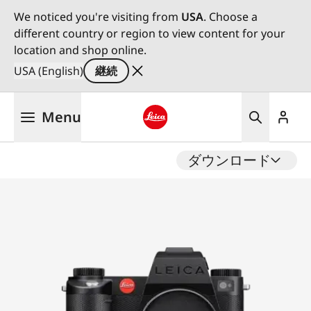
We noticed you're visiting from
USA
. Choose a
different country or region to view content for your
location and shop online.
USA (English)
継続
メ
Menu
イ
ン
Leica logo - Home
コ
ダウンロード
ン
テ
ン
ツ
に
移
動