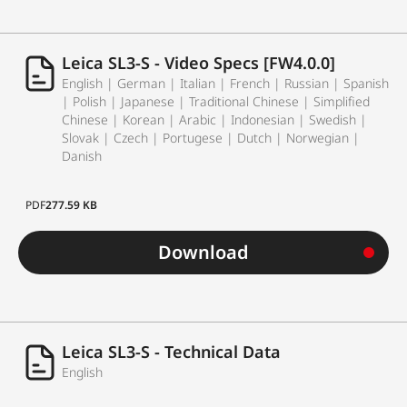
Leica SL3-S - Video Specs [FW4.0.0]
English | German | Italian | French | Russian | Spanish
| Polish | Japanese | Traditional Chinese | Simplified
Chinese | Korean | Arabic | Indonesian | Swedish |
Slovak | Czech | Portugese | Dutch | Norwegian |
Danish
PDF
277.59 KB
Download
Leica SL3-S - Technical Data
English