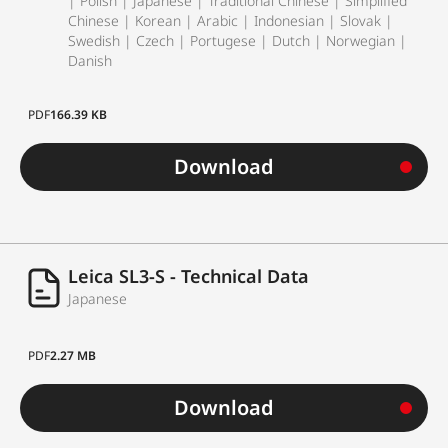
| Polish | Japanese | Traditional Chinese | Simplified
Chinese | Korean | Arabic | Indonesian | Slovak |
Swedish | Czech | Portugese | Dutch | Norwegian |
Danish
PDF
166.39 KB
Download
Leica SL3-S - Technical Data
Japanese
PDF
2.27 MB
Download