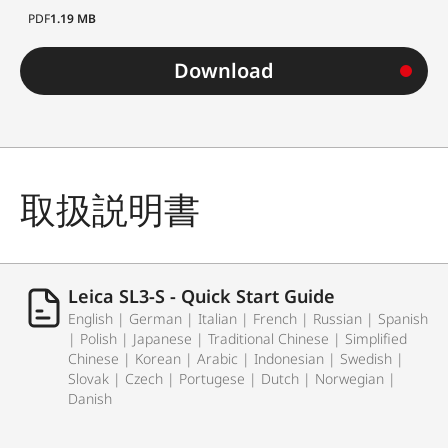
PDF
1.19 MB
Download
取扱説明書
Leica SL3-S - Quick Start Guide
English | German | Italian | French | Russian | Spanish
| Polish | Japanese | Traditional Chinese | Simplified
Chinese | Korean | Arabic | Indonesian | Swedish |
Slovak | Czech | Portugese | Dutch | Norwegian |
Danish