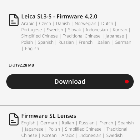
Leica SL3-S - Firmware 4.2.0
Arabic | Czech | Danish | Norwegian | Dutch |
Portugese | Swedish | Slovak | Indonesian | Korean |
Simplified Chinese | Traditional Chinese | Japanese |
Polish | Spanish | Russian | French | Italian | German
| English
LFU
192.28 MB
Download
Firmware SL Lenses
English | German | Italian | Russian | French | Spanish
| Japanese | Polish | Simplified Chinese | Traditional
Chinese | Korean | Arabic | Indonesian | Swedish |