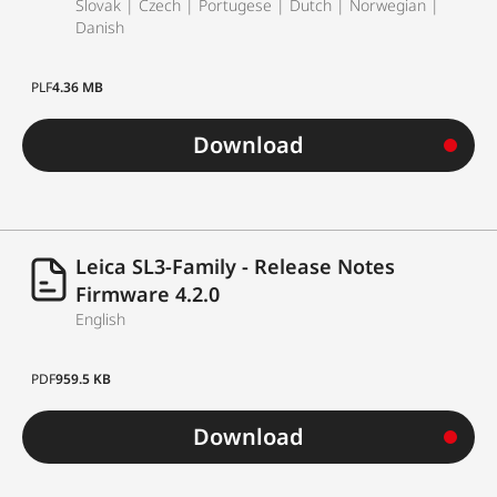
Slovak | Czech | Portugese | Dutch | Norwegian |
Danish
PLF
4.36 MB
Download
Leica SL3-Family - Release Notes
Firmware 4.2.0
English
PDF
959.5 KB
Download