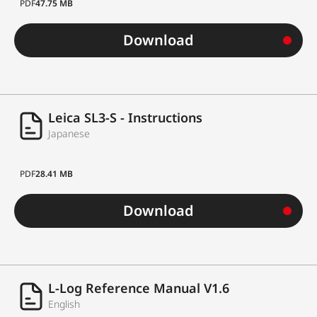
PDF
47.75 MB
Download
Leica SL3-S - Instructions
Japanese
PDF
28.41 MB
Download
L-Log Reference Manual V1.6
English