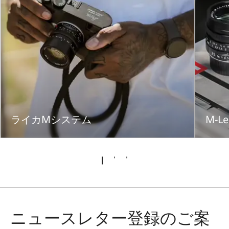
ライカMシステム
M-Le
ニュースレター登録のご案