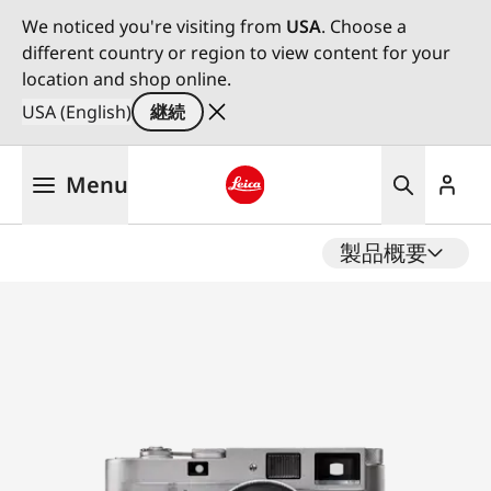
We noticed you're visiting from
USA
. Choose a
different country or region to view content for your
location and shop online.
USA (English)
継続
メ
Menu
イ
ン
Leica logo - Home
コ
製品概要
ン
テ
ン
ツ
に
移
動