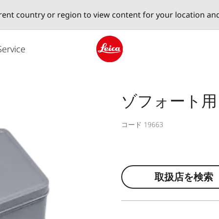
erent country or region to view content for your location an
Service
Leica logo - Home
ゾフォート用
コード 19663
取扱店を検索