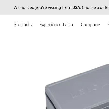
We noticed you're visiting from
USA
. Choose a diff
メ
イ
Products
Experience Leica
Company
ン
コ
ン
テ
ン
ツ
に
移
動