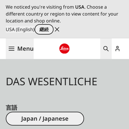
We noticed you're visiting from
USA
. Choose a
different country or region to view content for your
location and shop online.
USA (English)
継続
メ
Menu
イ
ン
Leica logo - Home
コ
ン
テ
DAS WESENTLICHE
ン
ツ
に
移
言語
動
Japan / Japanese