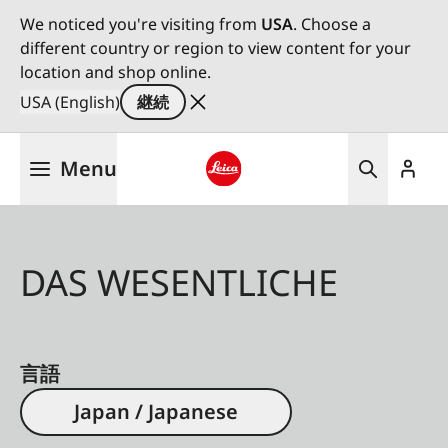
We noticed you're visiting from
USA
. Choose a
different country or region to view content for your
location and shop online.
USA (English)
継続
メ
Menu
イ
ン
Leica logo - Home
コ
ン
テ
DAS WESENTLICHE
ン
ツ
に
移
言語
動
Japan / Japanese