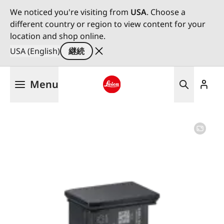
We noticed you're visiting from
USA
. Choose a
different country or region to view content for your
location and shop online.
USA (English)
継続
メ
Menu
イ
ン
Leica logo - Home
コ
ン
テ
ン
ツ
に
移
動